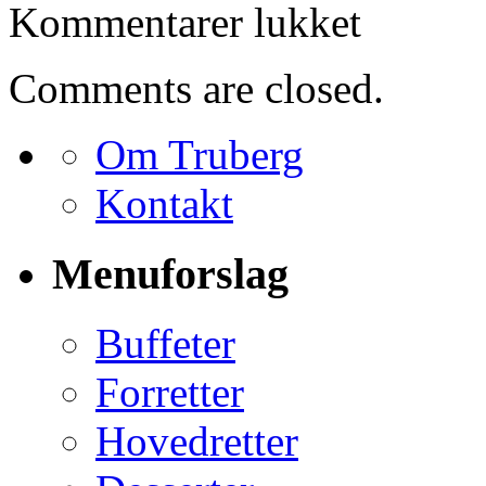
til
Kommentarer lukket
Bestilling
for
Aase
Comments are closed.
Jensen
Om Truberg
Kontakt
Menuforslag
Buffeter
Forretter
Hovedretter