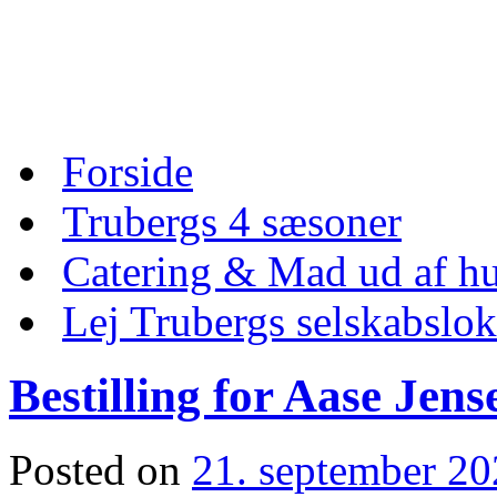
Skip
to
content
Skip
Forside
to
content
Trubergs 4 sæsoner
Catering & Mad ud af hu
Lej Trubergs selskabslok
Bestilling for Aase Jens
Posted on
21. september 2