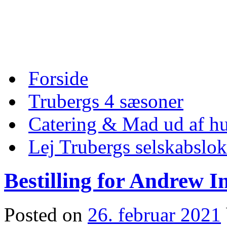
Skip
to
content
Skip
Forside
to
content
Trubergs 4 sæsoner
Catering & Mad ud af hu
Lej Trubergs selskabslok
Bestilling for Andrew I
Posted on
26. februar 2021