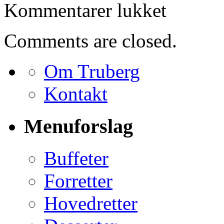
til
Kommentarer lukket
Bestilling
for
Andrew
Comments are closed.
Ingvorsen
Om Truberg
Kontakt
Menuforslag
Buffeter
Forretter
Hovedretter