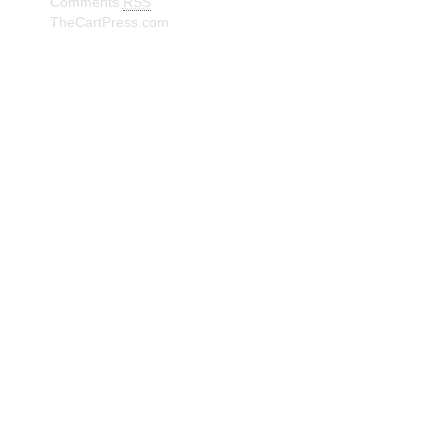
Comments
RSS
TheCartPress.com
© Frank W. Truberg Powerd by Wordpress Delivered by
Isbjørn Software