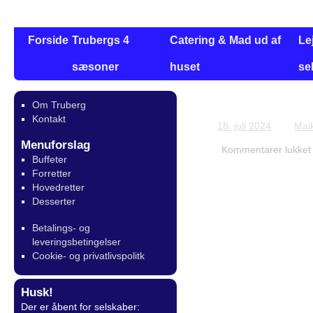
Forside
Trubergs 4
Catering & Mad ud af
Le
sæsoner
huset
se
Om Truberg
Bestilling for 
Kontakt
18. juli 2024
Mai
Menuforslag
Kommentarer lukket
Buffeter
Forretter
Hovedretter
Desserter
Betalings- og
leveringsbetingelser
Cookie- og privatlivspolitk
Husk!
Der er åbent for selskaber: