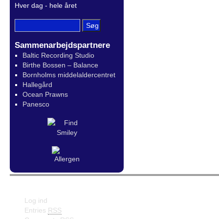
Hver dag - hele året
Sammenarbejdspartnere
Baltic Recording Studio
Birthe Bossen – Balance
Bornholms middelaldercentret
Hallegård
Ocean Prawns
Panesco
Meta
Facebook
Log ind
Entries
RSS