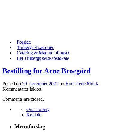
Skip
to
content
Skip
Forside
to
Trubergs 4 sæsoner
content
Catering & Mad ud af huset
Lej Trubergs selskabslokale
Bestilling for Arne Broegård
Posted on
29. december 2021
by
Ruth Irene Munk
til
Kommentarer lukket
Bestilling
Comments are closed.
for
Arne
Om Truberg
Broegård
Kontakt
Menuforslag