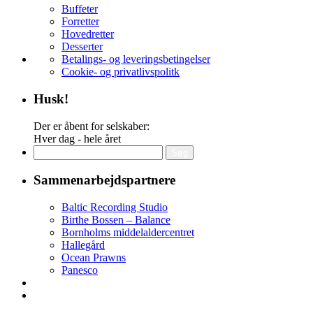
Buffeter
Forretter
Hovedretter
Desserter
Betalings- og leveringsbetingelser
Cookie- og privatlivspolitk
Husk!
Der er åbent for selskaber:
Hver dag - hele året
Søg
efter:
Sammenarbejdspartnere
Baltic Recording Studio
Birthe Bossen – Balance
Bornholms middelaldercentret
Hallegård
Ocean Prawns
Panesco