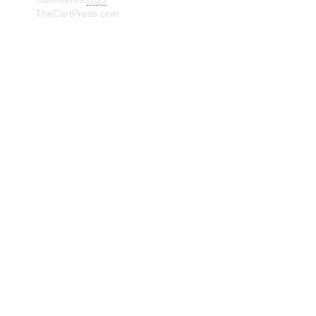
TheCartPress.com
© Frank W. Truberg Powerd by Wordpress Delivered by
Isbjørn Software