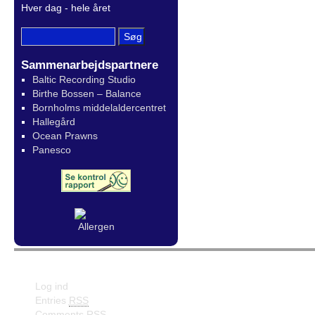
Hver dag - hele året
Sammenarbejdspartnere
Baltic Recording Studio
Birthe Bossen – Balance
Bornholms middelaldercentret
Hallegård
Ocean Prawns
Panesco
Meta
Facebook
Log ind
Entries
RSS
Comments
RSS