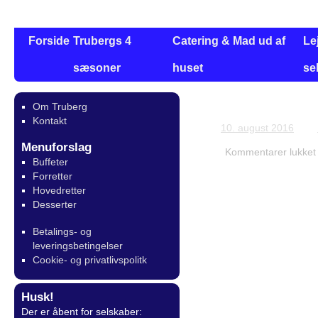
Forside
Trubergs 4
Catering & Mad ud af
Le
sæsoner
huset
se
Om Truberg
Bestilling for D
Kontakt
10. august 2016
Menuforslag
Kommentarer lukket
Buffeter
Forretter
Hovedretter
Desserter
Betalings- og
leveringsbetingelser
Cookie- og privatlivspolitk
Husk!
Der er åbent for selskaber: