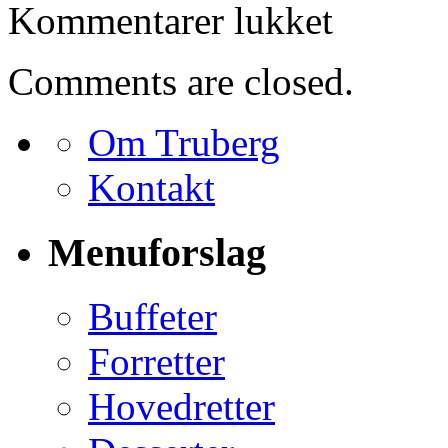
til
Kommentarer lukket
Bestilling
for
Frank
Comments are closed.
Ogrocki
Om Truberg
Kontakt
Menuforslag
Buffeter
Forretter
Hovedretter