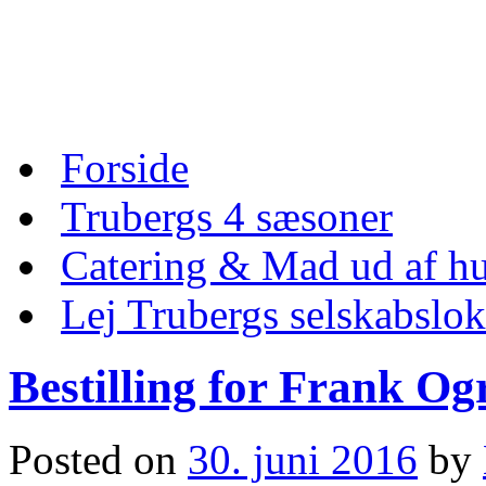
Skip
to
content
Skip
Forside
to
content
Trubergs 4 sæsoner
Catering & Mad ud af hu
Lej Trubergs selskabslok
Bestilling for Frank Og
Posted on
30. juni 2016
by