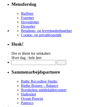
Menuforslag
Buffeter
Forretter
Hovedretter
Desserter
Betalings- og leveringsbetingelser
Cookie- og privatlivspolitk
Husk!
Der er åbent for selskaber:
Hver dag - hele året
Søg
efter:
Sammenarbejdspartnere
Baltic Recording Studio
Birthe Bossen – Balance
Bornholms middelaldercentret
Hallegård
Ocean Prawns
Panesco