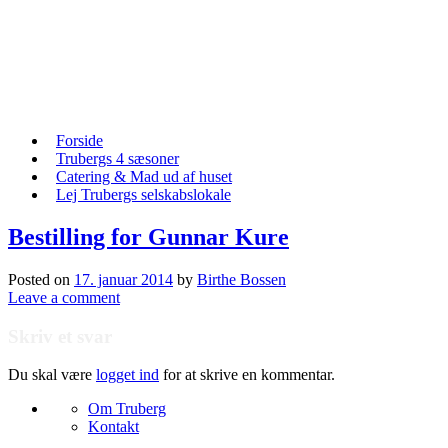
Skip
to
content
Skip
Forside
to
Trubergs 4 sæsoner
content
Catering & Mad ud af huset
Lej Trubergs selskabslokale
Bestilling for Gunnar Kure
Posted on
17. januar 2014
by
Birthe Bossen
Leave a comment
Skriv et svar
Du skal være
logget ind
for at skrive en kommentar.
Om Truberg
Kontakt