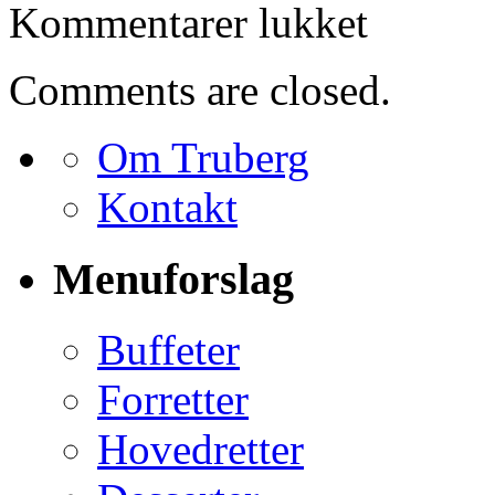
til
Kommentarer lukket
Bestilling
for
Hans
Comments are closed.
Jørgen
Skounsø
Om Truberg
Kontakt
Menuforslag
Buffeter
Forretter
Hovedretter