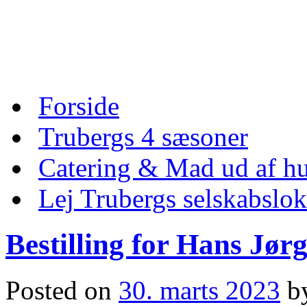
Skip
to
content
Skip
Forside
to
content
Trubergs 4 sæsoner
Catering & Mad ud af hu
Lej Trubergs selskabslok
Bestilling for Hans Jø
Posted on
30. marts 2023
b