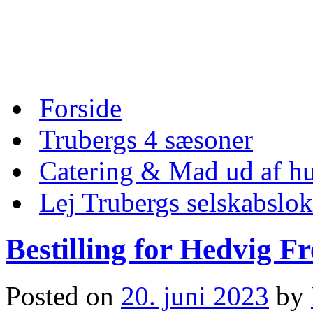
Skip
to
content
Skip
Forside
to
content
Trubergs 4 sæsoner
Catering & Mad ud af hu
Lej Trubergs selskabslok
Bestilling for Hedvig F
Posted on
20. juni 2023
by