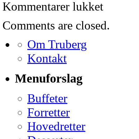
til
Kommentarer lukket
Bestilling
for
Hedvig
Comments are closed.
Frederiksen
Om Truberg
Kontakt
Menuforslag
Buffeter
Forretter
Hovedretter