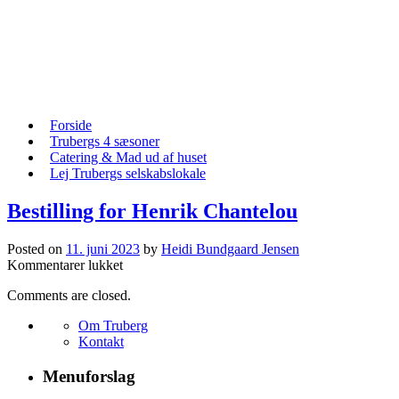
Skip
to
content
Skip
Forside
to
Trubergs 4 sæsoner
content
Catering & Mad ud af huset
Lej Trubergs selskabslokale
Bestilling for Henrik Chantelou
Posted on
11. juni 2023
by
Heidi Bundgaard Jensen
til
Kommentarer lukket
Bestilling
Comments are closed.
for
Henrik
Om Truberg
Chantelou
Kontakt
Menuforslag