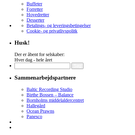
Buffeter
Forretter
Hovedretter
Desserter
Betalings- og leveringsbetingelser
Cookie- og privatlivspolitk
Husk!
Der er åbent for selskaber:
Hver dag - hele året
Søg
efter:
Sammenarbejdspartnere
Baltic Recording Studio
Birthe Bossen – Balance
Bornholms middelaldercentret
Hallegård
Ocean Prawns
Panesco