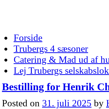
Skip
to
content
Skip
Forside
to
content
Trubergs 4 sæsoner
Catering & Mad ud af hu
Lej Trubergs selskabslok
Bestilling for Henrik C
Posted on
31. juli 2025
by