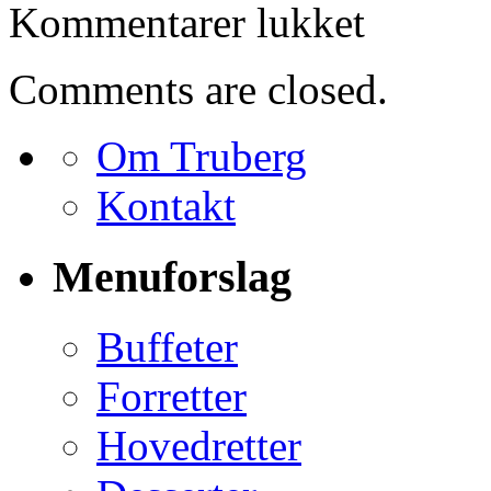
til
Kommentarer lukket
Bestilling
for
Henrik
Comments are closed.
Chantelou
Om Truberg
Kontakt
Menuforslag
Buffeter
Forretter
Hovedretter