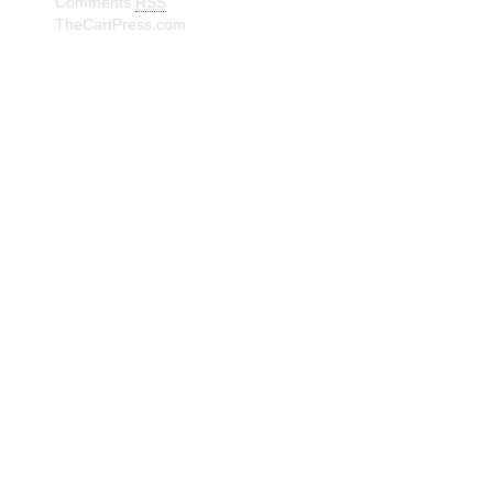
Comments
RSS
TheCartPress.com
© Frank W. Truberg Powerd by Wordpress Delivered by
Isbjørn Software