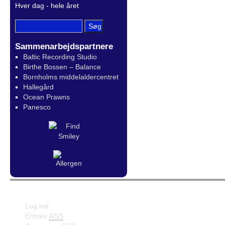
Hver dag - hele året
Sammenarbejdspartnere
Baltic Recording Studio
Birthe Bossen – Balance
Bornholms middelaldercentret
Hallegård
Ocean Prawns
Panesco
Meta
Facebook
Log ind
Entries
RSS