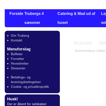
Forside
Trubergs 4
Catering & Mad ud af
Le
sæsoner
huset
se
Om Truberg
Bestilling for I
Kontakt
18. juli 2016
Bir
Menuforslag
Kommentarer lukket
Buffeter
Forretter
Hovedretter
Desserter
Betalings- og
leveringsbetingelser
Cookie- og privatlivspolitk
Husk!
Der er åbent for selskaber: