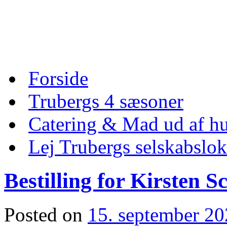
Skip
to
content
Skip
Forside
to
content
Trubergs 4 sæsoner
Catering & Mad ud af hu
Lej Trubergs selskabslok
Bestilling for Kirsten 
Posted on
15. september 2