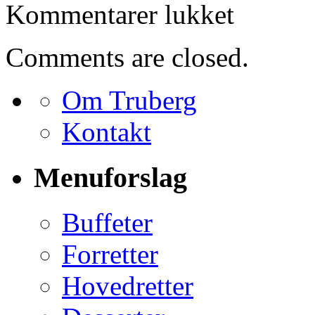
til
Kommentarer lukket
Bestilling
for
Kirsten
Comments are closed.
Schwartz
Om Truberg
Kontakt
Menuforslag
Buffeter
Forretter
Hovedretter