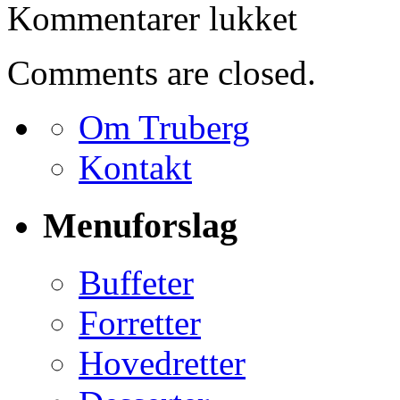
til
Kommentarer lukket
Bestilling
for
Mogens
Comments are closed.
Haagensen
Om Truberg
Kontakt
Menuforslag
Buffeter
Forretter
Hovedretter