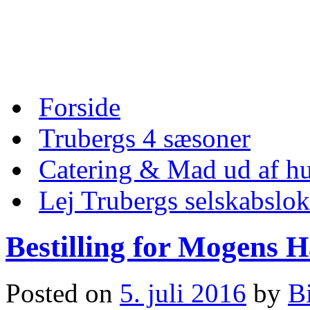
Skip
to
content
Skip
Forside
to
content
Trubergs 4 sæsoner
Catering & Mad ud af hu
Lej Trubergs selskabslok
Bestilling for Mogens 
Posted on
5. juli 2016
by
B