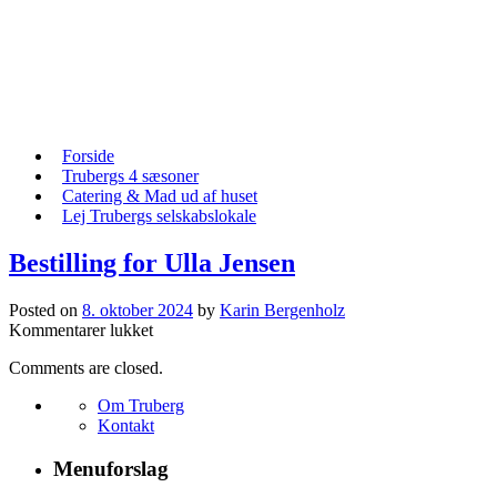
Skip
to
content
Skip
Forside
to
Trubergs 4 sæsoner
content
Catering & Mad ud af huset
Lej Trubergs selskabslokale
Bestilling for Ulla Jensen
Posted on
8. oktober 2024
by
Karin Bergenholz
til
Kommentarer lukket
Bestilling
Comments are closed.
for
Ulla
Om Truberg
Jensen
Kontakt
Menuforslag