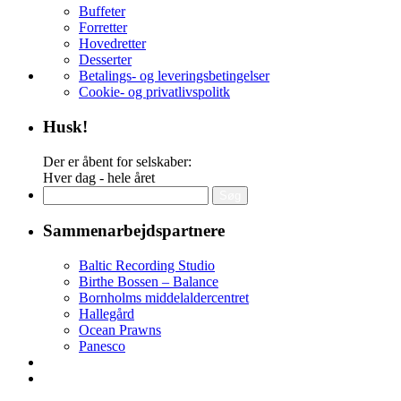
Buffeter
Forretter
Hovedretter
Desserter
Betalings- og leveringsbetingelser
Cookie- og privatlivspolitk
Husk!
Der er åbent for selskaber:
Hver dag - hele året
Søg
efter:
Sammenarbejdspartnere
Baltic Recording Studio
Birthe Bossen – Balance
Bornholms middelaldercentret
Hallegård
Ocean Prawns
Panesco