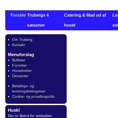
Forside
Trubergs 4
Catering & Mad ud af
Le
sæsoner
huset
se
Om Truberg
Kontakt
Menuforslag
Buffeter
Forretter
Hovedretter
Desserter
Betalings- og
leveringsbetingelser
Cookie- og privatlivspolitk
Husk!
Der er åbent for selskaber: