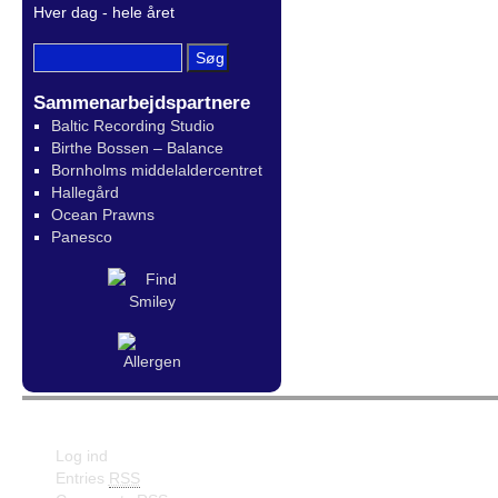
Hver dag - hele året
Sammenarbejdspartnere
Baltic Recording Studio
Birthe Bossen – Balance
Bornholms middelaldercentret
Hallegård
Ocean Prawns
Panesco
Meta
Facebook
Log ind
Entries
RSS