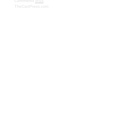
Comments
RSS
TheCartPress.com
© Frank W. Truberg Powerd by Wordpress Delivered by
Isbjørn Software