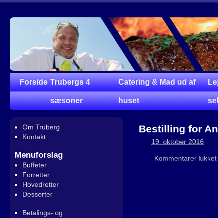
Forside
Trubergs 4
Catering & Mad ud af
Le
sæsoner
huset
se
Om Truberg
Bestilling for 
Kontakt
19. oktober 2016
Menuforslag
Kommentarer lukket
Buffeter
Forretter
Hovedretter
Desserter
Betalings- og