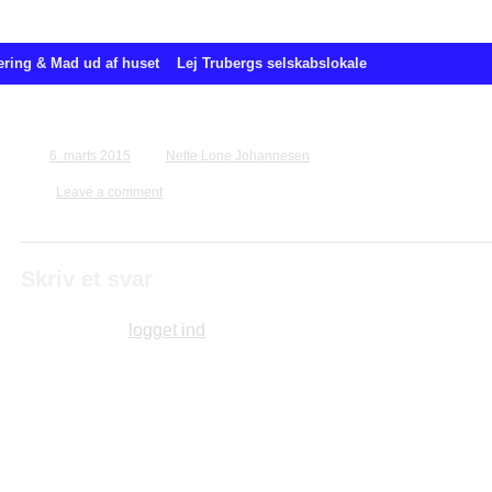
ering & Mad ud af huset
Lej Trubergs selskabslokale
Bestilling for Annemari Jørgensen
6. marts 2015
Nette Lone Johannesen
Leave a comment
Skriv et svar
Du skal være
logget ind
for at skrive en kommentar.