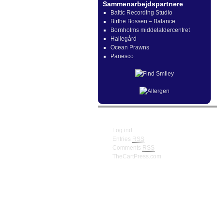
Sammenarbejdspartnere
Baltic Recording Studio
Birthe Bossen – Balance
Bornholms middelaldercentret
Hallegård
Ocean Prawns
Panesco
Meta
Log ind
Entries
RSS
Comments
RSS
TheCartPress.com
© Frank W. Truberg Powerd by Wordpre