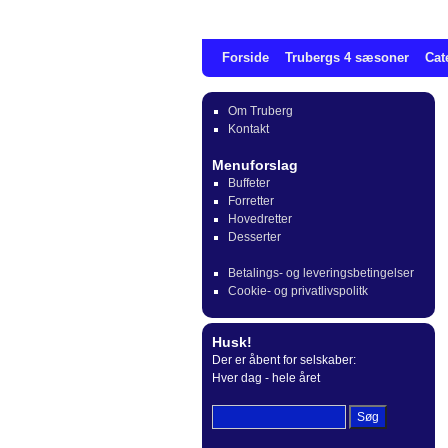
Forside
Trubergs 4 sæsoner
Cat
Om Truberg
Kontakt
Menuforslag
Buffeter
Forretter
Hovedretter
Desserter
Betalings- og leveringsbetingelser
Cookie- og privatlivspolitk
Husk!
Der er åbent for selskaber:
Hver dag - hele året