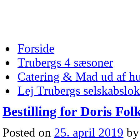
Skip
to
content
Skip
Forside
to
content
Trubergs 4 sæsoner
Catering & Mad ud af hu
Lej Trubergs selskabslok
Bestilling for Doris Fo
Posted on
25. april 2019
by