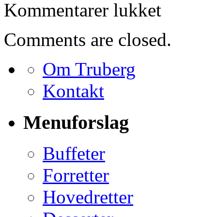
til
Kommentarer lukket
Bestilling
for
Doris
Comments are closed.
Folkmann
Om Truberg
Kontakt
Menuforslag
Buffeter
Forretter
Hovedretter