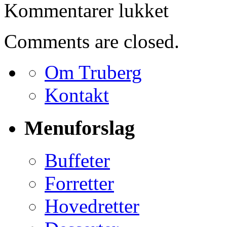
til
Kommentarer lukket
Bestilling
for
Egon
Comments are closed.
Nielsen
Om Truberg
Kontakt
Menuforslag
Buffeter
Forretter
Hovedretter