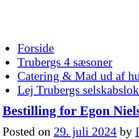
Skip
to
content
Skip
Forside
to
content
Trubergs 4 sæsoner
Catering & Mad ud af hu
Lej Trubergs selskabslok
Bestilling for Egon Niel
Posted on
29. juli 2024
by