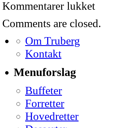
til
Kommentarer lukket
Bestilling
for
Egon
Comments are closed.
Nielsen
Om Truberg
Kontakt
Menuforslag
Buffeter
Forretter
Hovedretter