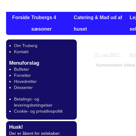
Forside
Trubergs 4
Catering & Mad ud af
Le
sæsoner
huset
se
Om Truberg
Bestilling for 
Kontakt
20. juni 2017
Bir
Menuforslag
Kommentarer lukket
Buffeter
Forretter
Hovedretter
Desserter
Betalings- og
leveringsbetingelser
Cookie- og privatlivspolitk
Husk!
Der er åbent for selskaber: