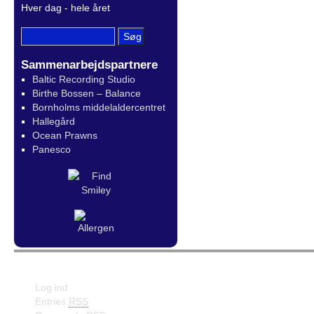
Hver dag - hele året
Sammenarbejdspartnere
Baltic Recording Studio
Birthe Bossen – Balance
Bornholms middelaldercentret
Hallegård
Ocean Prawns
Panesco
Meta
Facebook
Log ind
Entries
RSS