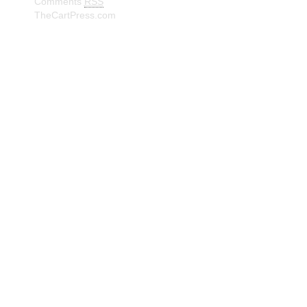
Comments
RSS
TheCartPress.com
© Frank W. Truberg Powerd by Wordpress Delivered by
Isbjørn Software