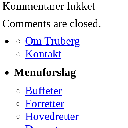
til
Kommentarer lukket
Bestilling
for
Ethel
Comments are closed.
Olsen
Om Truberg
Kontakt
Menuforslag
Buffeter
Forretter
Hovedretter