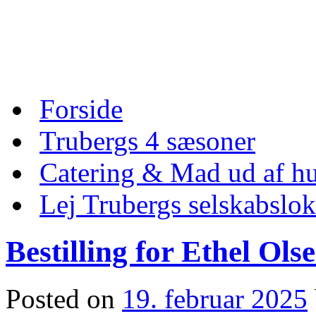
Skip
to
content
Skip
Forside
to
content
Trubergs 4 sæsoner
Catering & Mad ud af hu
Lej Trubergs selskabslok
Bestilling for Ethel Ols
Posted on
19. februar 2025