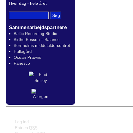
Hver dag - hele året
Sammenarbejdspartnere
Baltic Recording Studio
Birthe Bossen – Balance
Bornholms middelaldercentret
Hallegård
Ocean Prawns
Panesco
Meta
Facebook
Log ind
Entries
RSS