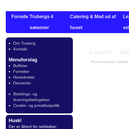
Forside
Trubergs 4
Catering & Mad ud af
Le
sæsoner
huset
se
Om Truberg
Bestilling for G
Kontakt
3. maj 2024
Nett
Menuforslag
Kommentarer lukket
Buffeter
Forretter
Hovedretter
Desserter
Betalings- og
leveringsbetingelser
Cookie- og privatlivspolitk
Husk!
Der er åbent for selskaber: