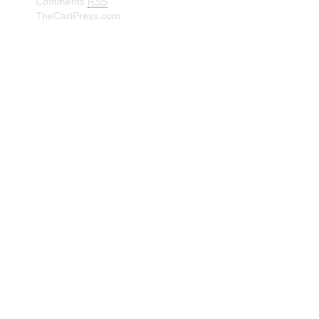
Comments
RSS
TheCartPress.com
© Frank W. Truberg Powerd by Wordpress Delivered by
Isbjørn Software