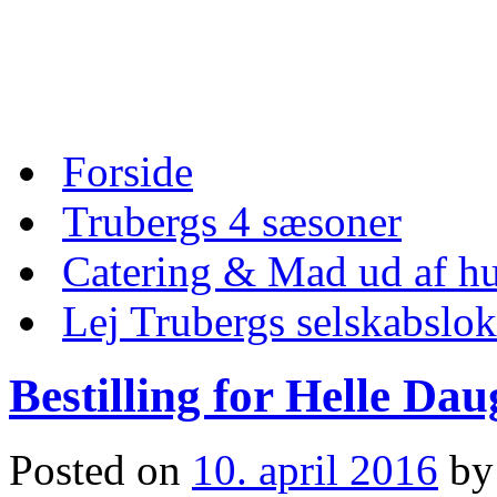
Skip
to
content
Skip
Forside
to
content
Trubergs 4 sæsoner
Catering & Mad ud af hu
Lej Trubergs selskabslok
Bestilling for Helle Da
Posted on
10. april 2016
by