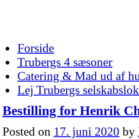
Skip
to
content
Skip
Forside
to
content
Trubergs 4 sæsoner
Catering & Mad ud af hu
Lej Trubergs selskabslok
Bestilling for Henrik C
Posted on
17. juni 2020
by