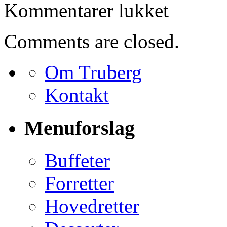
til
Kommentarer lukket
Bestilling
for
Henrik
Comments are closed.
Chantelou
Om Truberg
Kontakt
Menuforslag
Buffeter
Forretter
Hovedretter