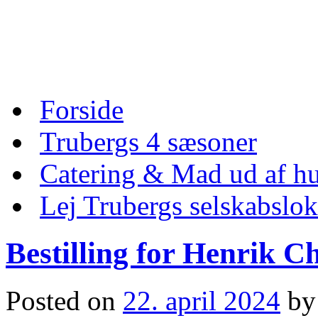
Skip
to
content
Skip
Forside
to
content
Trubergs 4 sæsoner
Catering & Mad ud af hu
Lej Trubergs selskabslok
Bestilling for Henrik C
Posted on
22. april 2024
by