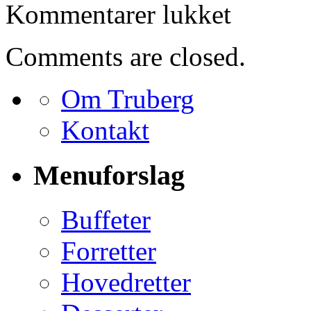
til
Kommentarer lukket
Bestilling
for
Henrik
Comments are closed.
Chantelou
Om Truberg
Kontakt
Menuforslag
Buffeter
Forretter
Hovedretter