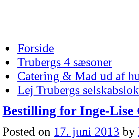
Skip
to
content
Skip
Forside
to
content
Trubergs 4 sæsoner
Catering & Mad ud af hu
Lej Trubergs selskabslok
Bestilling for Inge-Lis
Posted on
17. juni 2013
by