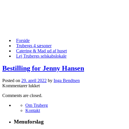
Skip
to
content
Skip
Forside
to
Trubergs 4 sæsoner
content
Catering & Mad ud af huset
Lej Trubergs selskabslokale
Bestilling for Jenny Hansen
Posted on
29. april 2022
by
Inga Bendtsen
til
Kommentarer lukket
Bestilling
Comments are closed.
for
Jenny
Om Truberg
Hansen
Kontakt
Menuforslag