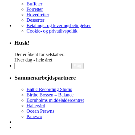
Buffeter
Forretter
Hovedretter
Desserter
Betalings- og leveringsbetingelser
Cookie- og privatlivspolitk
Husk!
Der er åbent for selskaber:
Hver dag - hele året
Søg
efter:
Sammenarbejdspartnere
Baltic Recording Studio
Birthe Bossen – Balance
Bornholms middelaldercentret
Hallegård
Ocean Prawns
Panesco