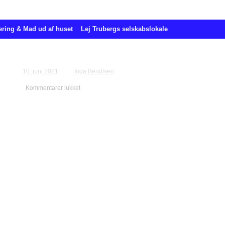
ering & Mad ud af huset
Lej Trubergs selskabslokale
Bestilling for Jenny Hansen
10. juni 2021
Inga Bendtsen
Kommentarer lukket