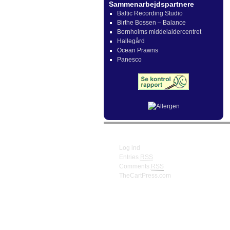
Sammenarbejdspartnere
Baltic Recording Studio
Birthe Bossen – Balance
Bornholms middelaldercentret
Hallegård
Ocean Prawns
Panesco
Meta
Log ind
Entries
RSS
Comments
RSS
TheCartPress.com
© Frank W. Truberg Powerd by Wordpre