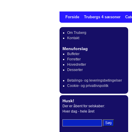
Forside
Trubergs 4 sæsoner
Cat
Om Truberg
Kontakt
Menuforslag
Buffeter
Forretter
Hovedretter
Desserter
Betalings- og leveringsbetingelser
Cookie- og privatlivspolitk
Husk!
Der er åbent for selskaber:
Hver dag - hele året