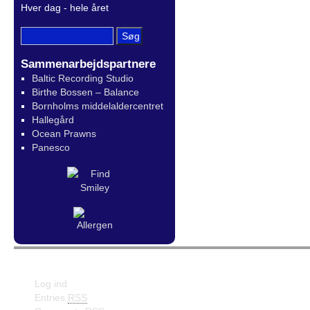
Hver dag - hele året
Sammenarbejdspartnere
Baltic Recording Studio
Birthe Bossen – Balance
Bornholms middelaldercentret
Hallegård
Ocean Prawns
Panesco
Meta
Facebook
Log ind
Entries
RSS