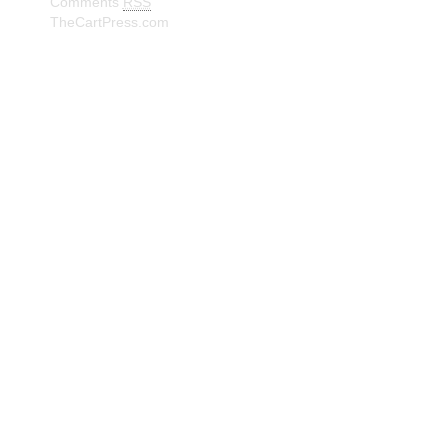
Comments
RSS
TheCartPress.com
© Frank W. Truberg Powerd by Wordpress Delivered by
Isbjørn Software