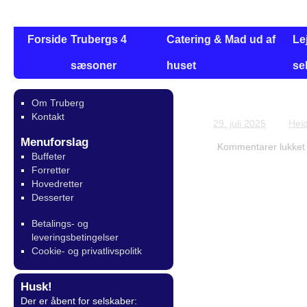
Forside
Trubergs 4
Catering & Mad ud af
Le
sæsoner
huset
se
Om Truberg
Bestilling for 
Kontakt
29. juli 2025
Hei
Menuforslag
Kommentarer lukket
Buffeter
Forretter
Hovedretter
Desserter
Betalings- og
leveringsbetingelser
Cookie- og privatlivspolitk
Husk!
Der er åbent for selskaber: