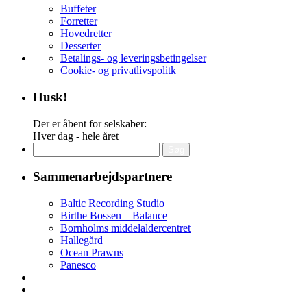
Buffeter
Forretter
Hovedretter
Desserter
Betalings- og leveringsbetingelser
Cookie- og privatlivspolitk
Husk!
Der er åbent for selskaber:
Hver dag - hele året
Søg
efter:
Sammenarbejdspartnere
Baltic Recording Studio
Birthe Bossen – Balance
Bornholms middelaldercentret
Hallegård
Ocean Prawns
Panesco