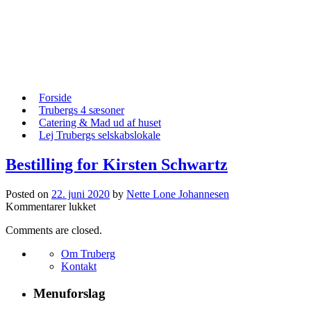
Skip
to
content
Skip
Forside
to
Trubergs 4 sæsoner
content
Catering & Mad ud af huset
Lej Trubergs selskabslokale
Bestilling for Kirsten Schwartz
Posted on
22. juni 2020
by
Nette Lone Johannesen
til
Kommentarer lukket
Bestilling
Comments are closed.
for
Kirsten
Om Truberg
Schwartz
Kontakt
Menuforslag