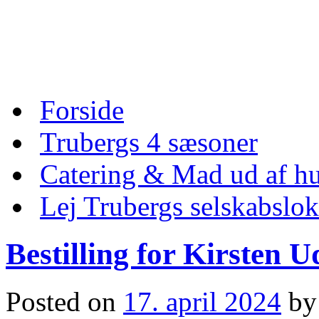
Skip
to
content
Skip
Forside
to
content
Trubergs 4 sæsoner
Catering & Mad ud af hu
Lej Trubergs selskabslok
Bestilling for Kirsten 
Posted on
17. april 2024
by