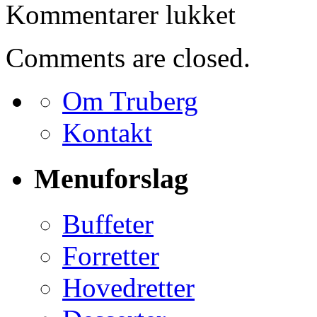
til
Kommentarer lukket
Bestilling
for
Kirsten
Comments are closed.
Udesen
Om Truberg
Kontakt
Menuforslag
Buffeter
Forretter
Hovedretter