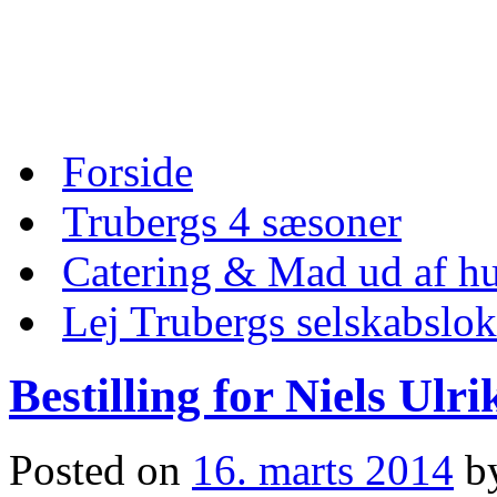
Skip
to
content
Skip
Forside
to
content
Trubergs 4 sæsoner
Catering & Mad ud af hu
Lej Trubergs selskabslok
Bestilling for Niels Ul
Posted on
16. marts 2014
b