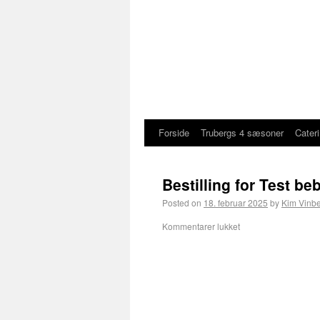
Forside
Trubergs 4 sæsoner
Cater
Bestilling for Test be
Posted on
18. februar 2025
by
Kim Vinb
Kommentarer lukket