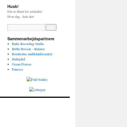
Husk!
Der er åbent for selskaber:
Hver dag - hele året
Sammenarbejdspartnere
Baltic Recording Studio
Birthe Bossen – Balance
Bornholms middelaldercentret
Hallegård
Ocean Prawns
Panesco