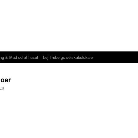
ing & Mad ud af huset
Lej Trubergs selskabslokale
boer
erg