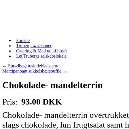
Skip
to
content
Skip
Forside
to
Trubergs 4 sæsoner
content
Catering & Mad ud af huset
Lej Trubergs selskabslokale
←
Sprødbagt tusindebladstærte
Marcipanbagt stikkelsbærsouffle
→
Chokolade- mandelterrin
Pris:
93.00 DKK
Chokolade- mandelterrin overtrukke
slags chokolade, lun frugtsalat samt 