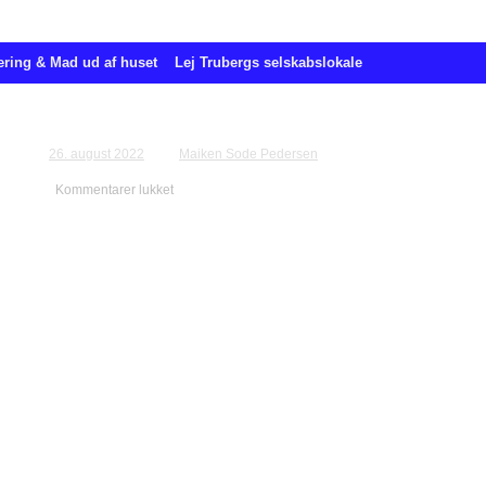
ering & Mad ud af huset
Lej Trubergs selskabslokale
Bestilling for Birthe Pihl
26. august 2022
Maiken Sode Pedersen
Kommentarer lukket