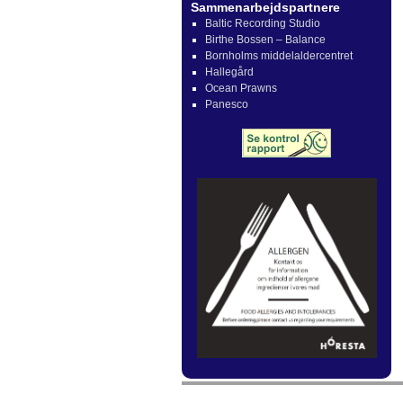
Sammenarbejdspartnere
Baltic Recording Studio
Birthe Bossen – Balance
Bornholms middelaldercentret
Hallegård
Ocean Prawns
Panesco