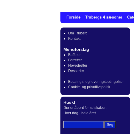
Forside
Trubergs 4 sæsoner
Cat
Om Truberg
Kontakt
Menuforslag
Buffeter
Forretter
Hovedretter
Desserter
Betalings- og leveringsbetingelser
Cookie- og privatlivspolitk
Husk!
Der er åbent for selskaber:
Hver dag - hele året