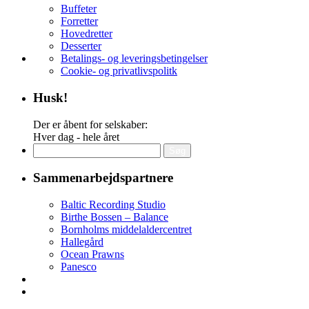
Buffeter
Forretter
Hovedretter
Desserter
Betalings- og leveringsbetingelser
Cookie- og privatlivspolitk
Husk!
Der er åbent for selskaber:
Hver dag - hele året
Søg
efter:
Sammenarbejdspartnere
Baltic Recording Studio
Birthe Bossen – Balance
Bornholms middelaldercentret
Hallegård
Ocean Prawns
Panesco