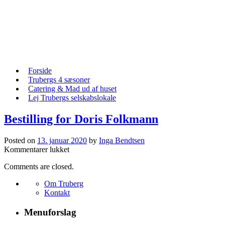
Skip
to
content
Skip
Forside
to
Trubergs 4 sæsoner
content
Catering & Mad ud af huset
Lej Trubergs selskabslokale
Bestilling for Doris Folkmann
Posted on
13. januar 2020
by
Inga Bendtsen
til
Kommentarer lukket
Bestilling
Comments are closed.
for
Doris
Om Truberg
Folkmann
Kontakt
Menuforslag