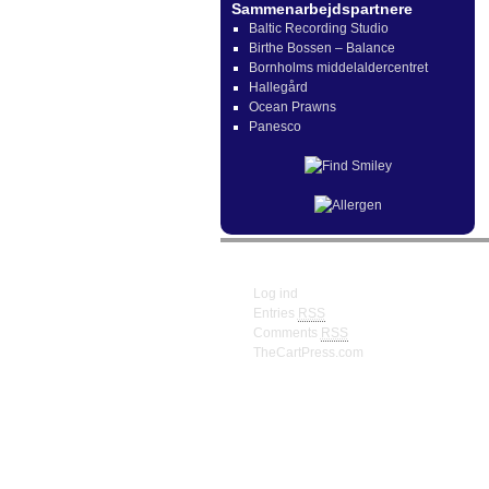
Sammenarbejdspartnere
Baltic Recording Studio
Birthe Bossen – Balance
Bornholms middelaldercentret
Hallegård
Ocean Prawns
Panesco
Meta
Log ind
Entries
RSS
Comments
RSS
TheCartPress.com
© Frank W. Truberg Powerd by Wordpre