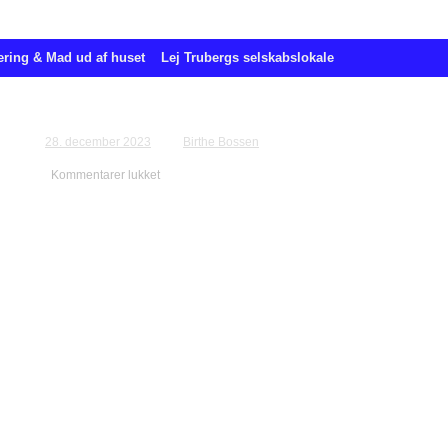
ering & Mad ud af huset
Lej Trubergs selskabslokale
Bestilling for Grethe Schou
28. december 2023
Birthe Bossen
Kommentarer lukket