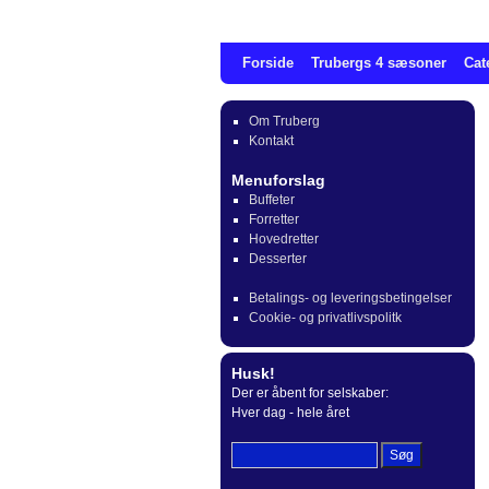
Forside
Trubergs 4 sæsoner
Cat
Om Truberg
Kontakt
Menuforslag
Buffeter
Forretter
Hovedretter
Desserter
Betalings- og leveringsbetingelser
Cookie- og privatlivspolitk
Husk!
Der er åbent for selskaber:
Hver dag - hele året