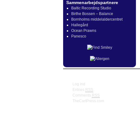
Sammenarbejdspartnere
Baltic Recording Studio
Birthe Bossen – Balance
Bornholms middelaldercentret
Hallegård
Ocean Prawns
Panesco
Meta
Log ind
Entries
RSS
Comments
RSS
TheCartPress.com
© Frank W. Truberg Powerd by Wordpre