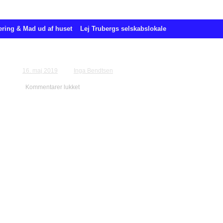
ering & Mad ud af huset
Lej Trubergs selskabslokale
Bestilling for Gurli Dam
16. maj 2019
Inga Bendtsen
Kommentarer lukket