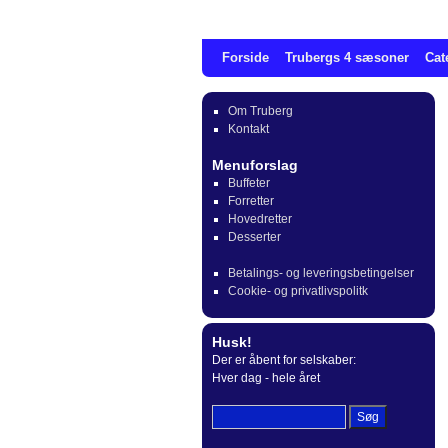
Forside
Trubergs 4 sæsoner
Cat
Om Truberg
Kontakt
Menuforslag
Buffeter
Forretter
Hovedretter
Desserter
Betalings- og leveringsbetingelser
Cookie- og privatlivspolitk
Husk!
Der er åbent for selskaber:
Hver dag - hele året