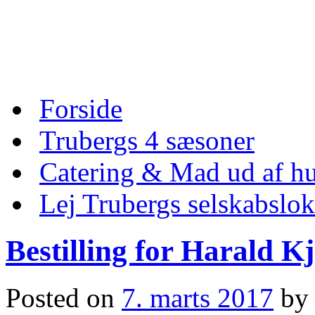
Skip
to
content
Skip
Forside
to
content
Trubergs 4 sæsoner
Catering & Mad ud af hu
Lej Trubergs selskabslok
Bestilling for Harald Kj
Posted on
7. marts 2017
by