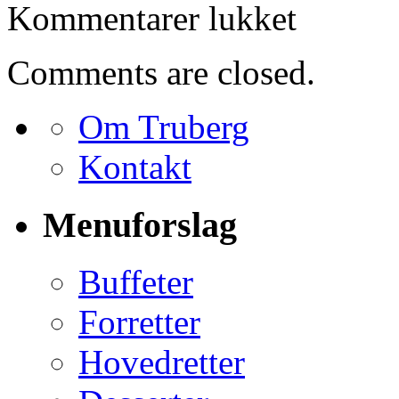
til
Kommentarer lukket
Bestilling
for
Harald
Comments are closed.
Kjøller
Om Truberg
Kontakt
Menuforslag
Buffeter
Forretter
Hovedretter