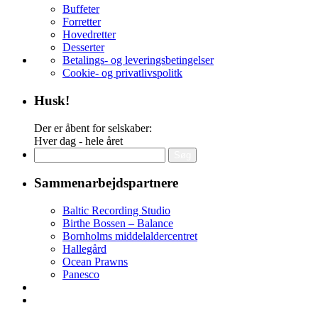
Buffeter
Forretter
Hovedretter
Desserter
Betalings- og leveringsbetingelser
Cookie- og privatlivspolitk
Husk!
Der er åbent for selskaber:
Hver dag - hele året
Søg
efter:
Sammenarbejdspartnere
Baltic Recording Studio
Birthe Bossen – Balance
Bornholms middelaldercentret
Hallegård
Ocean Prawns
Panesco