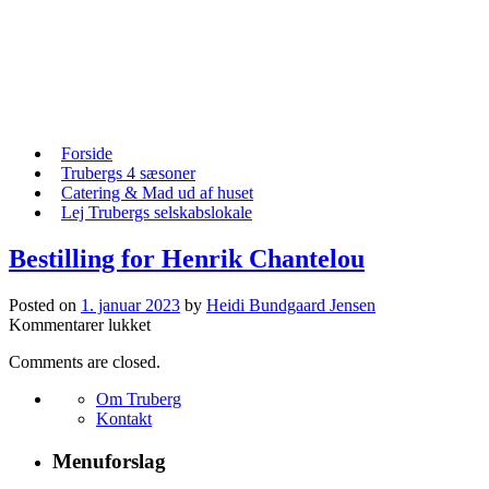
Skip
to
content
Skip
Forside
to
Trubergs 4 sæsoner
content
Catering & Mad ud af huset
Lej Trubergs selskabslokale
Bestilling for Henrik Chantelou
Posted on
1. januar 2023
by
Heidi Bundgaard Jensen
til
Kommentarer lukket
Bestilling
Comments are closed.
for
Henrik
Om Truberg
Chantelou
Kontakt
Menuforslag