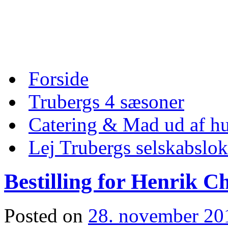
Skip
to
content
Skip
Forside
to
content
Trubergs 4 sæsoner
Catering & Mad ud af hu
Lej Trubergs selskabslok
Bestilling for Henrik C
Posted on
28. november 20