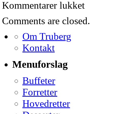
til
Kommentarer lukket
Bestilling
for
Henrik
Comments are closed.
Chantelou
Om Truberg
Kontakt
Menuforslag
Buffeter
Forretter
Hovedretter