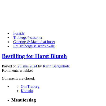
Skip
to
content
Skip
Forside
to
Trubergs 4 sæsoner
content
Catering & Mad ud af huset
Lej Trubergs selskabslokale
Bestilling for Horst Blumh
Posted on
25. maj 2024
by
Karin Bergenholz
til
Kommentarer lukket
Bestilling
Comments are closed.
for
Horst
Om Truberg
Blumh
Kontakt
Menuforslag