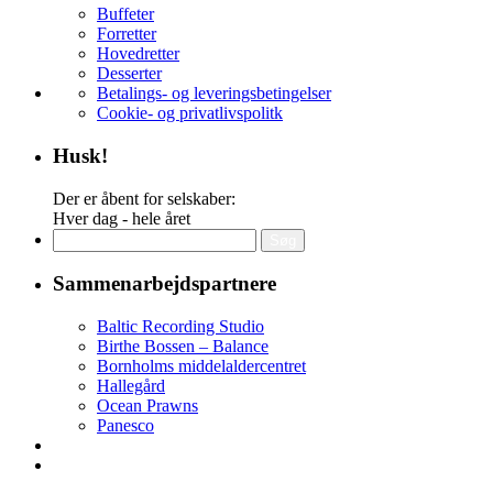
Buffeter
Forretter
Hovedretter
Desserter
Betalings- og leveringsbetingelser
Cookie- og privatlivspolitk
Husk!
Der er åbent for selskaber:
Hver dag - hele året
Søg
efter:
Sammenarbejdspartnere
Baltic Recording Studio
Birthe Bossen – Balance
Bornholms middelaldercentret
Hallegård
Ocean Prawns
Panesco