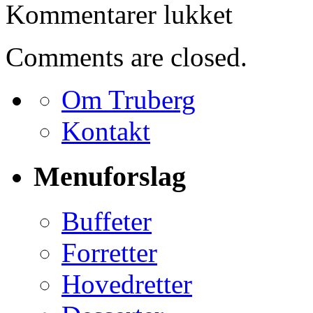
til
Kommentarer lukket
Bestilling
for
Jens
Comments are closed.
Munch
Om Truberg
Kontakt
Menuforslag
Buffeter
Forretter
Hovedretter