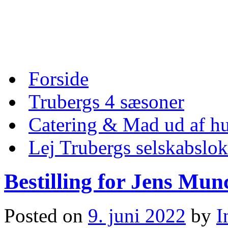
Skip
to
content
Skip
Forside
to
content
Trubergs 4 sæsoner
Catering & Mad ud af hu
Lej Trubergs selskabslok
Bestilling for Jens Mun
Posted on
9. juni 2022
by
I