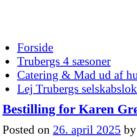
Skip
to
content
Skip
Forside
to
content
Trubergs 4 sæsoner
Catering & Mad ud af hu
Lej Trubergs selskabslok
Bestilling for Karen Gr
Posted on
26. april 2025
by