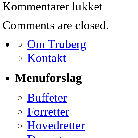
til
Kommentarer lukket
Bestilling
for
Karen
Comments are closed.
Grønvald
Om Truberg
Kontakt
Menuforslag
Buffeter
Forretter
Hovedretter