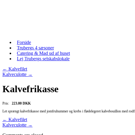
Skip
to
content
Skip
Forside
to
Trubergs 4 sæsoner
content
Catering & Mad ud af huset
Lej Trubergs selskabslokale
←
Kalvefilet
Kalveculotte
→
Kalvefrikasse
Pris:
223.00 DKK
Let sprængt kalvefrikasse med jomfruhummer og krebs i flødelegeret kalvebouillon med rodfru
←
Kalvefilet
Kalveculotte
→